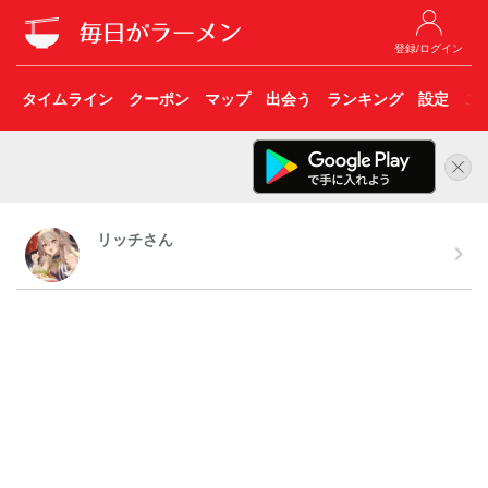
登録/ログイン
タイムライン
クーポン
マップ
出会う
ランキング
設定
こ
リッチさん