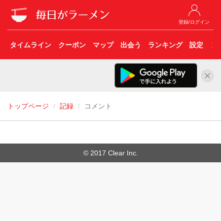
登録/ログイン
タイムライン
クーポン
マップ
出会う
ランキング
設定
こ
トップページ
記録
コメント
© 2017 Clear Inc.