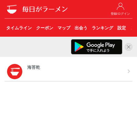
登録/ログイン
タイムライン
クーポン
マップ
出会う
ランキング
設定
こ
海苔乾