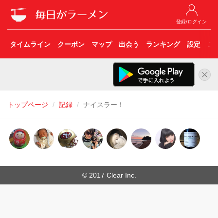
登録/ログイン
タイムライン
クーポン
マップ
出会う
ランキング
設定
こ
トップページ
記録
ナイスラー！
© 2017 Clear Inc.