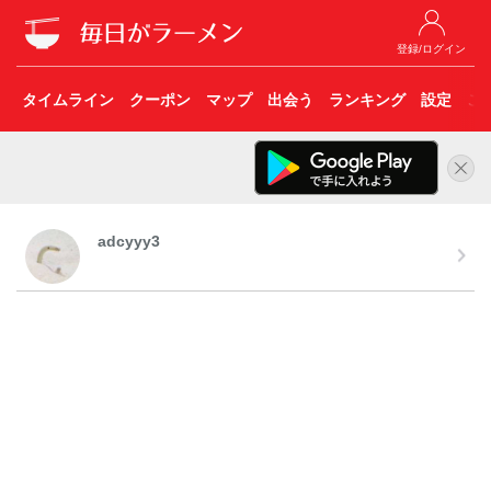
登録/ログイン
タイムライン
クーポン
マップ
出会う
ランキング
設定
こ
adcyyy3