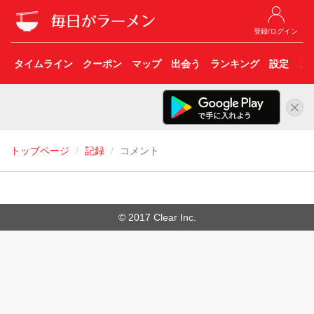
登録/ログイン
タイムライン
クーポン
マップ
出会う
ランキング
設定
こ
トップページ
記録
コメント
© 2017 Clear Inc.