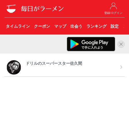
登録/ログイン
タイムライン
クーポン
マップ
出会う
ランキング
設定
こ
ドリルのスーパースター佐久間