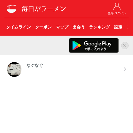
登録/ログイン
タイムライン
クーポン
マップ
出会う
ランキング
設定
こ
なぐなぐ