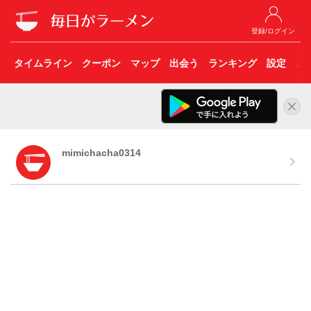
登録/ログイン
タイムライン
クーポン
マップ
出会う
ランキング
設定
こ
mimichacha0314