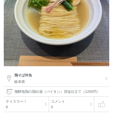
鶏そば吟魚
岐阜県
飛騨地鶏の鶏白湯（パイタン）貝塩仕立て（1200円）
ナイスラー！
コメント
8
0