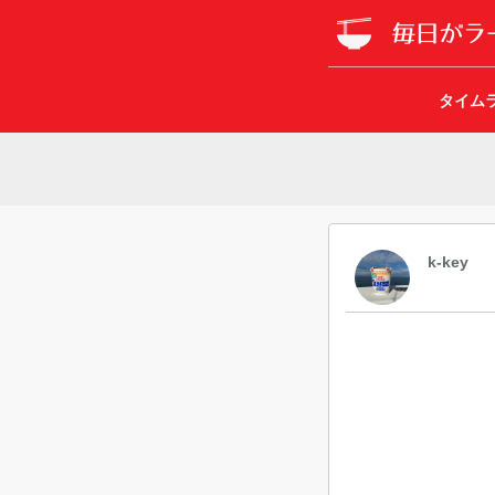
タイム
k-key