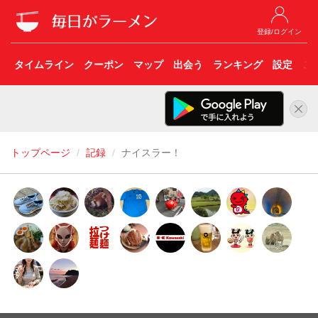
登録/ログイン
タイムライン
クーポン
マップ
出会う
ランキング
設定
こ
トップページ
記録
ナイスラー！