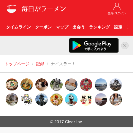
登録/ログイン
タイムライン
クーポン
マップ
出会う
ランキング
設定
こ
トップページ
記録
ナイスラー！
© 2017 Clear Inc.