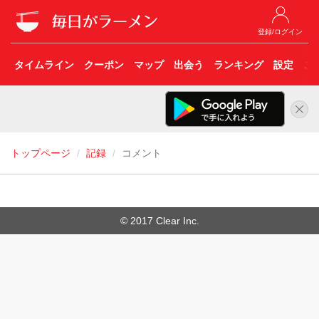
登録/ログイン
タイムライン
クーポン
マップ
出会う
ランキング
設定
こ
トップページ
記録
コメント
© 2017 Clear Inc.