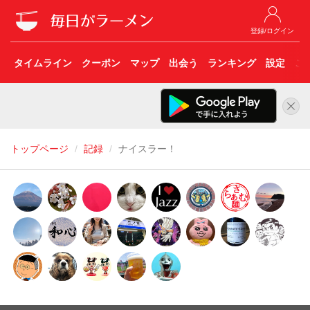
登録/ログイン
タイムライン
クーポン
マップ
出会う
ランキング
設定
こ
トップページ
記録
ナイスラー！