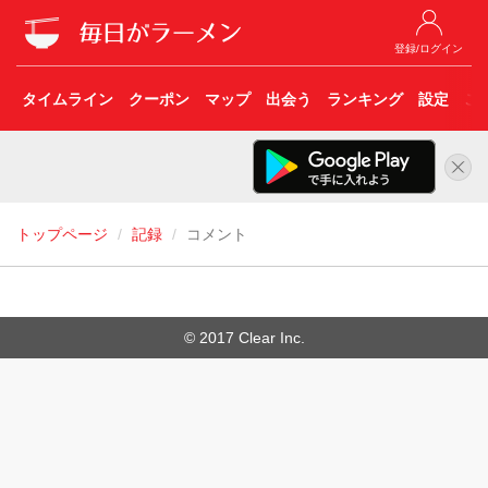
登録/ログイン
タイムライン
クーポン
マップ
出会う
ランキング
設定
こ
トップページ
記録
コメント
© 2017 Clear Inc.