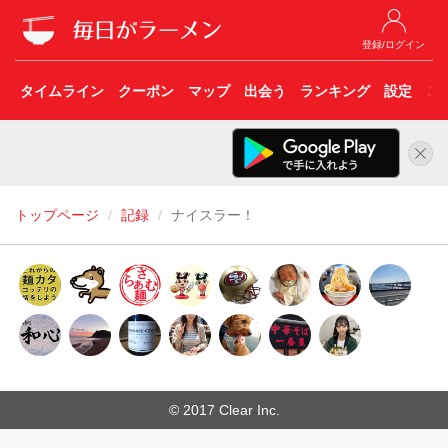
登録/ログイン
タイムライン
クーポン
マップ
出会う
ランキング
設定
こ
トップページ
記録
ナイスラー！
© 2017 Clear Inc.