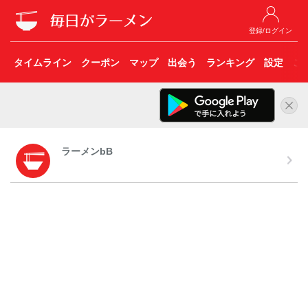
登録/ログイン
タイムライン
クーポン
マップ
出会う
ランキング
設定
こ
ラーメンbB