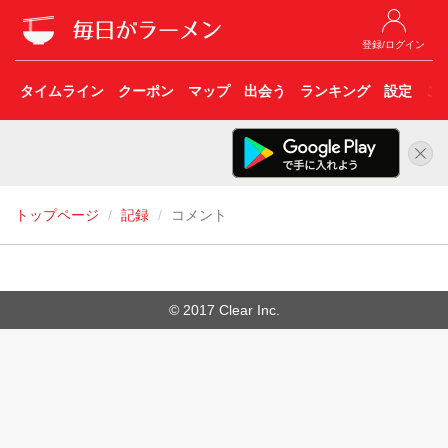
登録/ログイン
タイムライン
クーポン
マップ
出会う
ランキング
設定
こ
トップページ
記録
コメント
© 2017 Clear Inc.