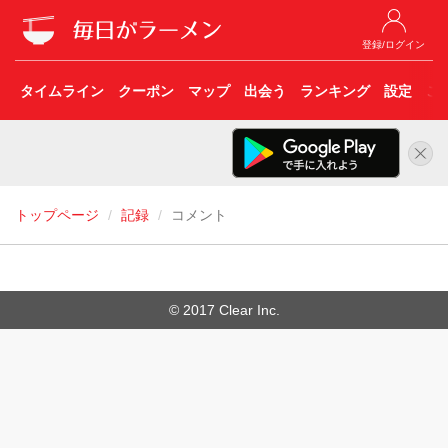
登録/ログイン
タイムライン
クーポン
マップ
出会う
ランキング
設定
こ
トップページ
記録
コメント
© 2017 Clear Inc.