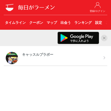
登録/ログイン
タイムライン
クーポン
マップ
出会う
ランキング
設定
こ
キャッスルブラボー