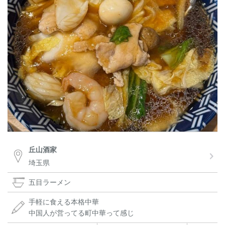
丘山酒家
埼玉県
五目ラーメン
手軽に食える本格中華
中国人が営ってる町中華って感じ