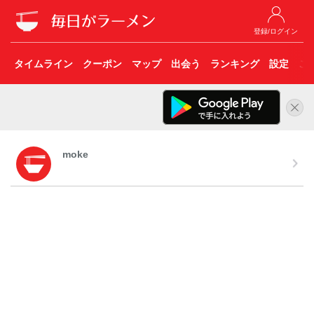
登録/ログイン
タイムライン
クーポン
マップ
出会う
ランキング
設定
こ
moke