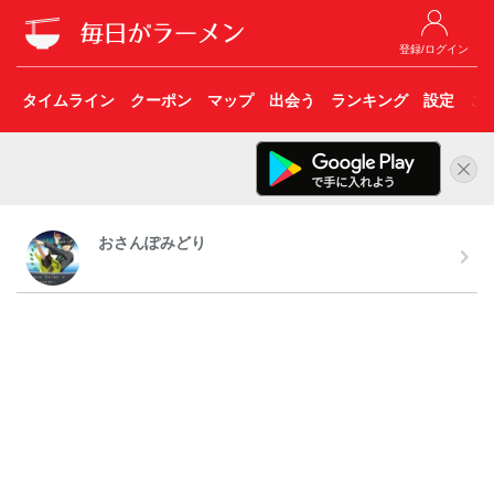
登録/ログイン
タイムライン
クーポン
マップ
出会う
ランキング
設定
こ
おさんぽみどり