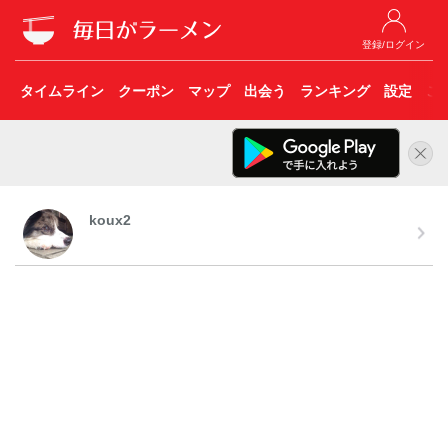
登録/ログイン
タイムライン
クーポン
マップ
出会う
ランキング
設定
こ
koux2