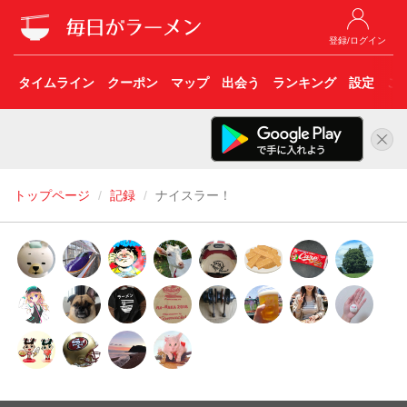
登録/ログイン
タイムライン
クーポン
マップ
出会う
ランキング
設定
こ
トップページ
記録
ナイスラー！