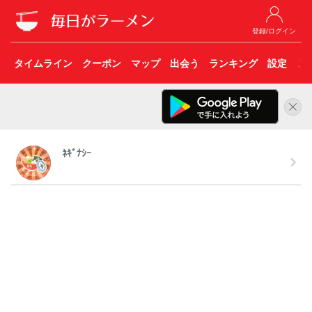
登録/ログイン
タイムライン
クーポン
マップ
出会う
ランキング
設定
こ
ﾈｷﾞﾅｼｰ