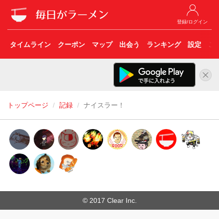
登録/ログイン
タイムライン
クーポン
マップ
出会う
ランキング
設定
こ
トップページ
記録
ナイスラー！
© 2017 Clear Inc.