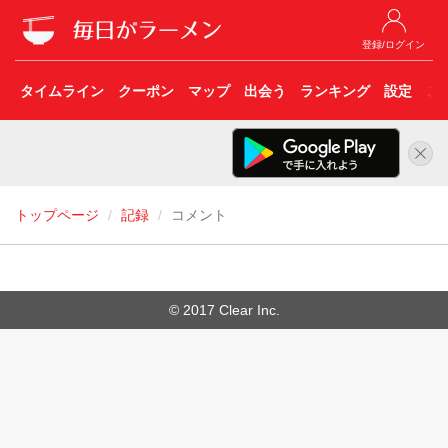
登録/ログイン
タイムライン
クーポン
マップ
出会う
ランキング
設定
こ
トップページ
記録
コメント
© 2017 Clear Inc.