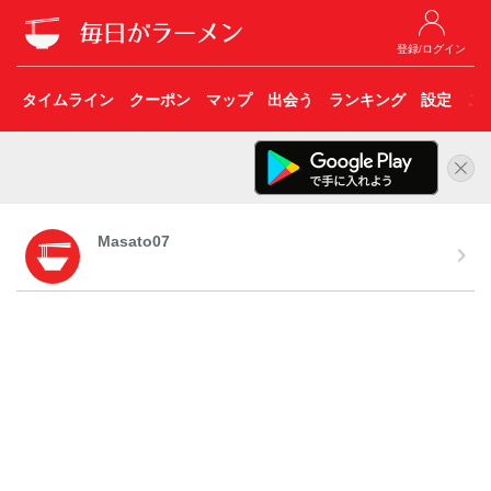
登録/ログイン
タイムライン
クーポン
マップ
出会う
ランキング
設定
こ
Masato07