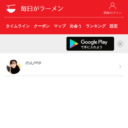
登録/ログイン
タイムライン
クーポン
マップ
出会う
ランキング
設定
こ
のん/•᷅‎‎•᷄\୭