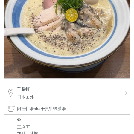
千勝軒
日本国外
阿捏牡湯aka干貝牡蠣濃湯
💖
三刷🧞‍♀️
加點：牡蠣