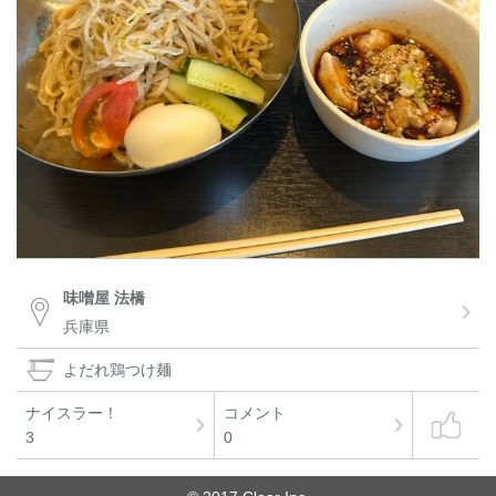
味噌屋 法橋
兵庫県
よだれ鶏つけ麺
ナイスラー！
コメント
3
0