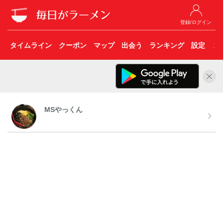
登録/ログイン
タイムライン
クーポン
マップ
出会う
ランキング
設定
こ
MSやっくん