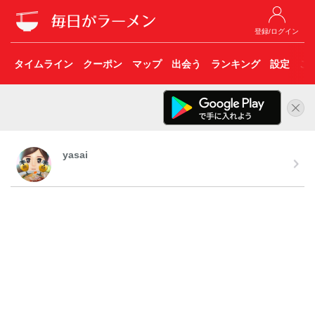
登録/ログイン
タイムライン
クーポン
マップ
出会う
ランキング
設定
こ
yasai