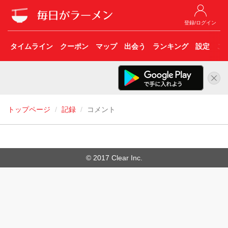
登録/ログイン
タイムライン
クーポン
マップ
出会う
ランキング
設定
こ
トップページ
記録
コメント
© 2017 Clear Inc.