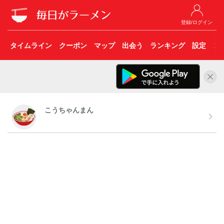
登録/ログイン
タイムライン
クーポン
マップ
出会う
ランキング
設定
こ
こうちゃんまん