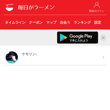
登録/ログイン
タイムライン
クーポン
マップ
出会う
ランキング
設定
こ
ケモリン♪