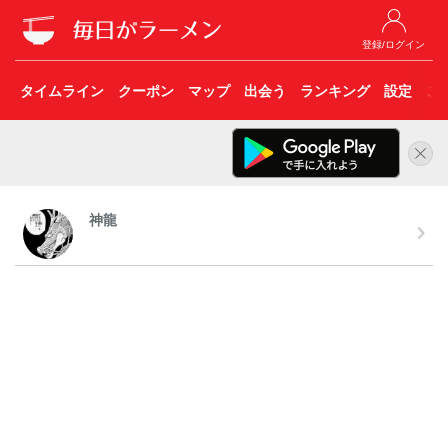
登録/ログイン
タイムライン
クーポン
マップ
出会う
ランキング
設定
こ
神龍