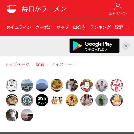
登録/ログイン
タイムライン
クーポン
マップ
出会う
ランキング
設定
こ
トップページ
記録
ナイスラー！