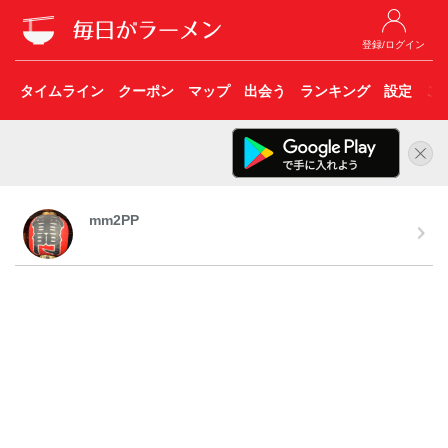
登録/ログイン
タイムライン
クーポン
マップ
出会う
ランキング
設定
こ
mm2PP