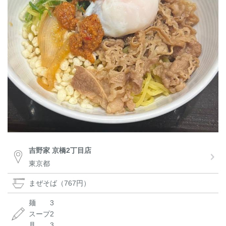
吉野家 京橋2丁目店
東京都
まぜそば（767円）
麺 3
スープ2
具 3