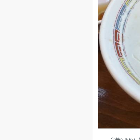
宝華らあめん 