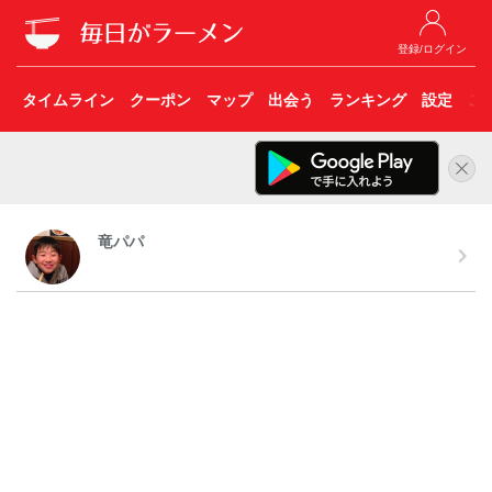
登録/ログイン
タイムライン
クーポン
マップ
出会う
ランキング
設定
こ
竜パパ