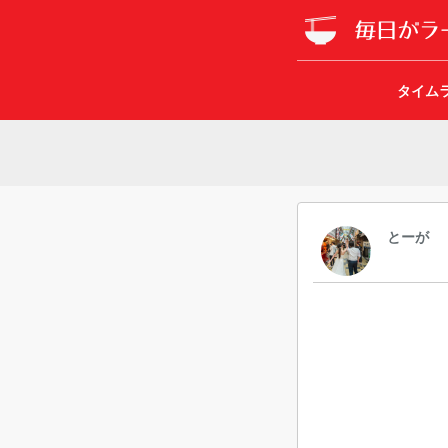
タイム
とーが