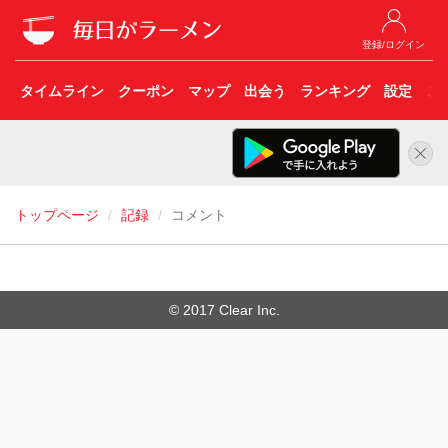
登録/ログイン
タイムライン
クーポン
マップ
出会う
ランキング
設定
こ
トップページ
記録
コメント
© 2017 Clear Inc.