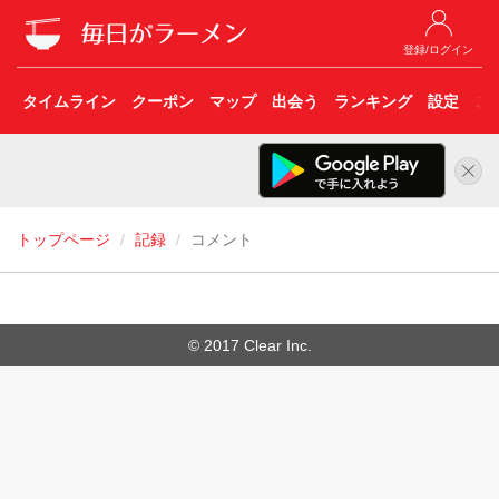
登録/ログイン
タイムライン
クーポン
マップ
出会う
ランキング
設定
こ
トップページ
記録
コメント
© 2017 Clear Inc.