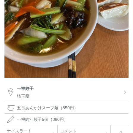
一福餃子
埼玉県
五目あんかけスープ麺（850円）
一福肉汁餃子5個（380円）
ナイスラー！
コメント