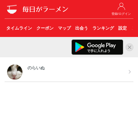
登録/ログイン
タイムライン
クーポン
マップ
出会う
ランキング
設定
こ
のらいぬ