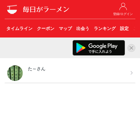
登録/ログイン
タイムライン
クーポン
マップ
出会う
ランキング
設定
こ
た～さん