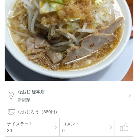
なおじ 総本店
新潟県
なおじろう（880円）
ナイスラー！
コメント
30
0