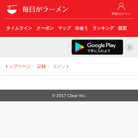
登録/ログイン
タイムライン
クーポン
マップ
出会う
ランキング
設定
こ
トップページ
記録
コメント
© 2017 Clear Inc.