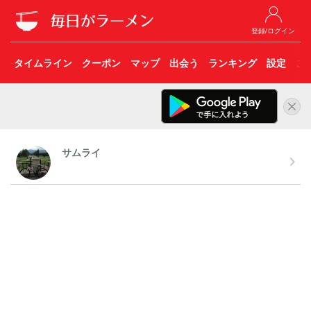
登録/ログイン
タイムライン
クーポン
マップ
出会う
ランキング
設定
こ
サムライ