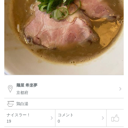
麺屋 希楽夢
京都府
鶏白湯
ナイスラー！
コメント
19
0