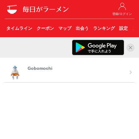
登録/ログイン
タイムライン
クーポン
マップ
出会う
ランキング
設定
こ
Gobomochi