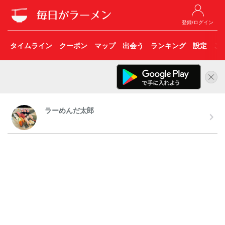
登録/ログイン
タイムライン
クーポン
マップ
出会う
ランキング
設定
こ
ラーめんだ太郎