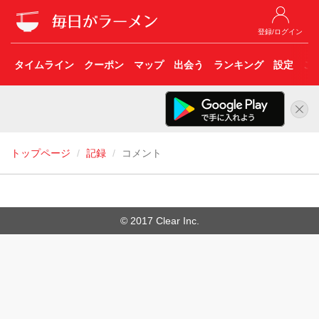
登録/ログイン
タイムライン
クーポン
マップ
出会う
ランキング
設定
こ
トップページ
記録
コメント
© 2017 Clear Inc.