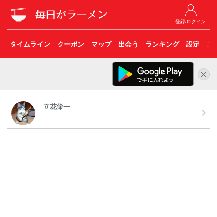
登録/ログイン
タイムライン
クーポン
マップ
出会う
ランキング
設定
こ
立花栄一