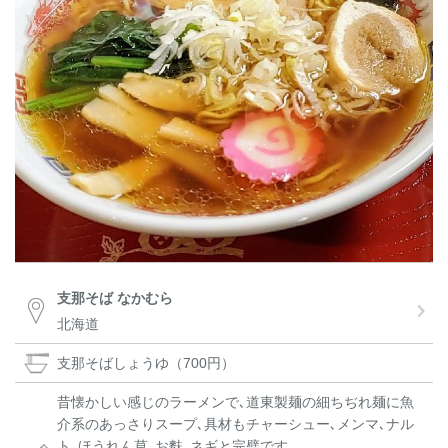
支那そば なかむら
北海道
支那そばしょうゆ（700円）
昔懐かしい感じのラーメンで､道東製麺の細ちぢれ麺に魚
介系のあっさりスープ､具材もチャーシュー､メンマ､ナル
ト､ほうれん草､お麩､ネギと完璧です。